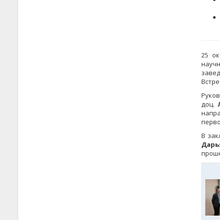
25 ок
научн
завед
Встре
Руко
доц.
напра
перво
В зак
Дарь
проше