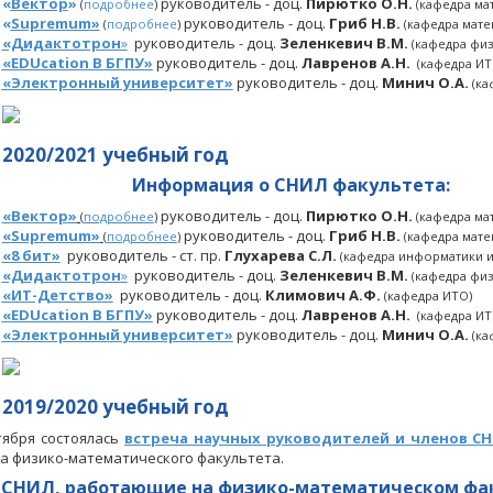
«
Вектор
»
руководитель - доц.
Пирютко О.Н.
(
подробнее
)
(кафедра ма
«
Supremum
»
руководитель - доц.
Гриб Н.В.
(
подробнее
)
(кафедра мате
«Дидактотрон
»
руководитель - доц.
Зеленкевич В.М.
(кафедра фи
«EDUcation В БГПУ»
руководитель - доц.
Лавренов А.Н.
(кафедра ИТ
«Электронный университет»
руководитель - доц.
Минич О.А.
(ка
2020/2021 учебный год
Информация о СНИЛ
факультета
:
«
Вектор
»
руководитель - доц.
Пирютко О.Н.
(
подробнее
)
(кафедра ма
«
Supremum
»
руководитель - доц.
Гриб Н.В.
(
подробнее
)
(кафедра мате
«8 бит»
руководитель - ст. пр.
Глухарева С.Л.
(кафедра информатики и
«Дидактотрон
»
руководитель - доц.
Зеленкевич В.М.
(кафедра фи
«ИТ-Детство»
руководитель - доц.
Климович А.Ф.
(кафедра ИТО)
«EDUcation В БГПУ»
руководитель - доц.
Лавренов А.Н.
(кафедра ИТ
«Электронный университет»
руководитель - доц.
Минич О.А.
(ка
2019/2020 учебный год
тября состоялась
встреча научных руководителей и членов С
са физико-математического факультета.
СНИЛ, работающие на
физико-математическом фа