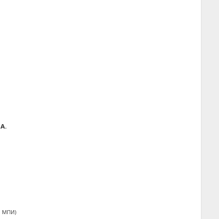
А.
и МПИ)