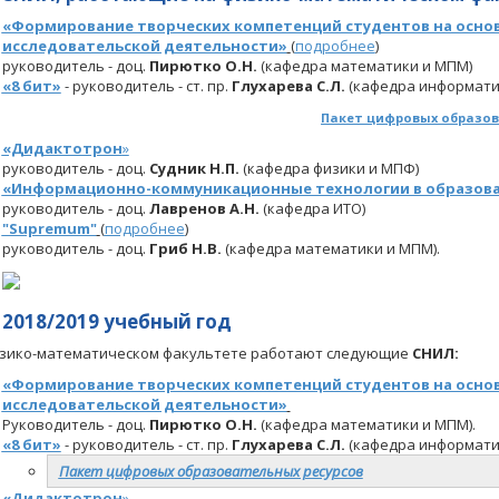
«Формирование творческих компетенций студентов на осно
исследовательской деятельности»
(
подробнее
)
руководитель - доц.
Пирютко О.Н.
(кафедра математики и МПМ)
«8 бит»
-
руководитель - ст. пр.
Глухарева С.Л.
(кафедра информати
Пакет цифровых образова
«Дидактотрон
»
руководитель - доц.
Судник Н.П.
(кафедра физики и МПФ)
«Информационно-коммуникационные технологии в образов
руководитель - доц.
Лавренов А.Н.
(кафедра ИТО)
"Supremum"
(
подробнее
)
руководитель - доц.
Гриб
Н.В.
(кафедра математики и МПМ).
2018/2019 учебный год
зико-математическом факультете работают следующие
СНИЛ:
«Формирование творческих компетенций студентов на осно
исследовательской деятельности»
Руководитель - доц.
Пирютко О.Н.
(кафедра математики и МПМ).
«8 бит»
-
руководитель - ст. пр.
Глухарева С.Л.
(кафедра информати
Пакет цифровых образовательных ресурсов​​
«Дидактотрон
»