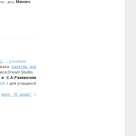
Минич
ль - доц.
2
, ...,
9
ноября
)
овала
занятие для
са Dream Studio.
 и С.А.Ракевичем
ch 3
для учащихся
ю
игру "Я знаю"
с