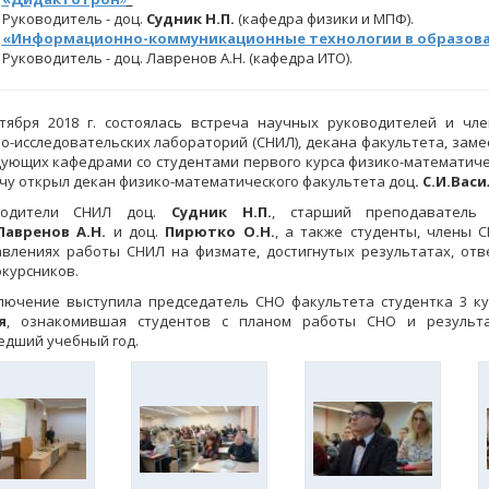
Руководитель - доц.
Судник Н.П.
(кафедра физики и МПФ).
«Информационно-коммуникационные технологии в образов
Руководитель - доц. Лавренов А.Н. (кафедра ИТО).
тября 2018 г. состоялась встреча научных руководителей и чле
о-исследовательских лабораторий (СНИЛ), декана факультета, заме
ующих кафедрами со студентами первого курса физико-математиче
чу открыл декан физико-математического факультета доц
. С.И.Вас
водители СНИЛ доц.
Судник Н.П.
, старший преподавател
Лавренов А.Н.
и доц.
Пирютко О.Н.
, а также студенты, члены 
влениях работы СНИЛ на физмате, достигнутых результатах, отв
курсников.
лючение выступила председатель СНО факультета студентка 3 к
я
, ознакомившая студентов с планом работы СНО и результ
дший учебный год.