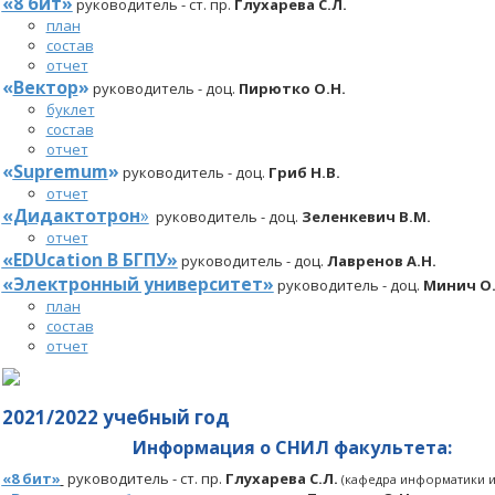
«8 бит»
руководитель - ст. пр.
Глухарева С.Л.
план
состав
отчет
«
Вектор
»
руководитель - доц.
Пирютко О.Н.
буклет
состав
отчет
«
Supremum
»
руководитель - доц.
Гриб Н.В.
отчет
«Дидактотрон
»
руководитель - доц.
Зеленкевич В.М.
отчет
«EDUcation В БГПУ»
руководитель - доц.
Лавренов А.Н.
«Электронный университет»
руководитель - доц.
Минич О.
план
состав
отчет
2021/2022 учебный год
Информация о СНИЛ
факультета
:
«8 бит»
руководитель - ст. пр.
Глухарева С.Л.
(кафедра информатики 