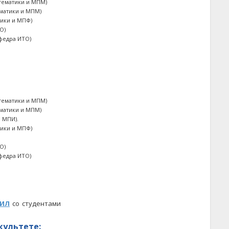
тематики и МПМ)
матики и МПМ)
зики и МПФ)
О)
федра ИТО)
тематики и МПМ)
матики и МПМ)
 МПИ).
зики и МПФ)
О)
федра ИТО)
НИЛ
со студентами
культете
: