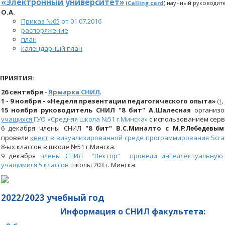
«Электронный университет»
(
Сalling card
) научный руководите
О.А.
Приказ №65
от 01.07.2016
распоряжение
план
календарный план
ПРИЯТИЯ:
26 сентября
-
Ярмарка СНИЛ
.
1 - 9 ноября -
«Неделя презентации педагогического опыта»
(
1
,
15 ноября руководитель СНИЛ "8 бит" А.Шалесная
организ
учащихся
ГУО «Средняя школа №51 г.Минска»
с использованием серви
6 декабря члены СНИЛ
"8 бит"
В.С.Миналто с
М.Р.
Лебедевым
провели
квест
в визуализированной среде программирования Scrat
8-ых классов в школе №51 г.Минска.
9 декабря
члены СНИЛ "Вектор" провели интеллектуальну
учащимися 5 классов
школы 203 г. Минска.
2022/2023 учебный год
Информация о СНИЛ
факультета
: