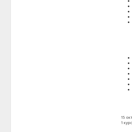
15 ок
1 кур