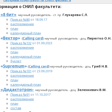
Сводный ПЛАН работы СНИЛ физмата
ормация о СНИЛ
факультета
:
«8 бит»
Глухарева С.Л.
научный руководитель - ст. пр.
Приказ №80
от 18.09.17
распоряжение
план
календарный план
«
Вектор
»
(
Сalling card
)
Пирютко О.Н
научный руководитель - доц.
Приказ №132
от 01.09.2023
распоряжение
план
календарный план
буклет
«
Supremum
»
(
Сalling card
)
Гриб Н.В.
научный руководитель - доц.
Приказ №101
от 23.09.2019
распоряжение
план
календарный план
«Дидактотрон
»
Зеленкевич В.М.
научный руководитель - доц.
Приказ №91
от 11.10.2017
распоряжение
план
состав