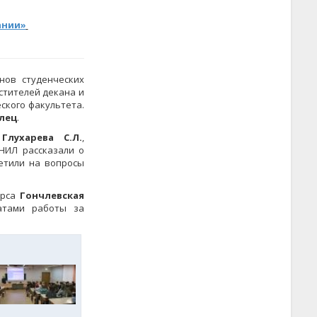
ании»
нов студенческих
стителей декана и
ского факультета.
илец
.
ь
Глухарева С.Л.
,
СНИЛ рассказали о
етили на вопросы
урса
Гончлевская
атами работы за