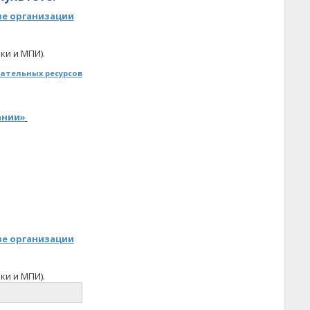
ве организации
ки и МПИ).
тельных ресурсов​​
ании»
ве организации
ки и МПИ).