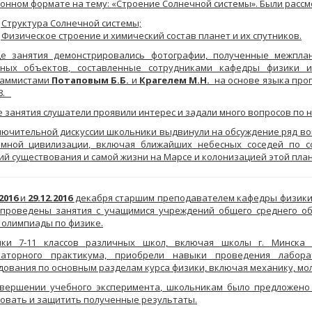
онном формате на тему: «Строение Солнечной системы». Были расс
Структура Солнечной системы;
Физическое строение и химический состав планет и их спутников.
де занятия демонстрировались фотографии, полученные межпл
сных объектов, составленные сотрудниками кафедры физики 
раммистами
Потаповым Б.Б.
и
Крагелем М.Н.
на основе языка прогр
 8.
е занятия слушатели проявили интерес и задали много вопросов по 
лючительной дискуссии школьники выдвинули на обсуждение ряд во
емной цивилизации, включая ближайших небесных соседей по со
ий существования и самой жизни на Марсе и колонизацией этой пла
2016
и
29.12.2016
декабря старшим преподавателем кафедры физики
проведены занятия с учащимися учреждений общего среднего об
 олимпиады по физике.
ики 7-11 классов различных школ, включая школы г. Минска
раторного практикума, приобрели навыки проведения лабора
дования по основным разделам курса физики, включая механику, мо
вершении учебного эксперимента, школьникам было предложено
овать и защитить полученные результаты.