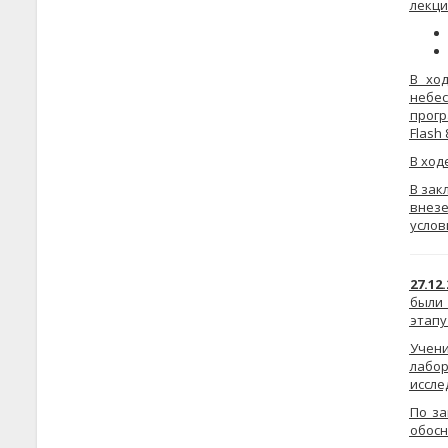
лекци
В хо
небе
прог
Flash
В ход
В зак
внез
услов
27.12.
были 
этапу
Учен
лабо
иссле
По за
обосн