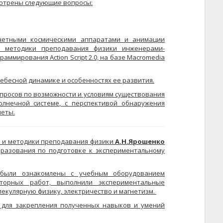
мотрены следующие вопросы:
анетными космическими аппаратами и анимации
и методики преподавания физики инженерами-
аммирования Action Script 2.0, на базе Macromedia
небесной динамике и особенностях ее развития.
просов по возможности и условиям существования
лнечной системе, с перспективой обнаружения
неты.
 и методики преподавания физики
А.Н.Ярошенко
разования по подготовке к экспериментальному
 были ознакомлены с учебным оборудованием
торных работ, выполнили экспериментальные
лекулярную физику, электричество и магнетизм.
 для закрепления полученных навыков и умений