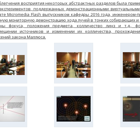
блегчения восприятия некоторых абстрактных разделов была прим
экспериментов, поддержанных демонстрационными виртуальными
те Micromedia Flash выпускником кафедры 2016 года, инженером-
ную мониторную демонстрацию хода лучей в тонких собирающих и
ины фокуса, положения предмета, колличество линз и т.д., 
мещении источников и изменении их колличества, прохожден
ений закона Маллюса.