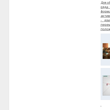
Для о
ряда 
форма
актив
- дл
пере
полож