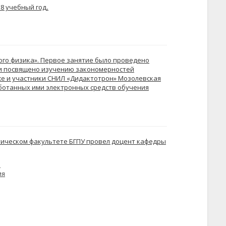
18 учебный год
.
ого физика». Первое занятие было проведено
и посвящено изучению закономерностей
е и участники СНИЛ «Дидактотрон» Мозолевская
ботанных ими электронных средств обучения
тическом факультете БГПУ провел доцент кафедры