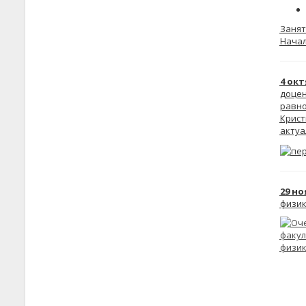
Занят
Начал
4 ок
доцен
равно
Крист
актуа
29 н
физик