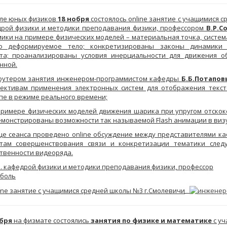
ле юных физиков
18 нобря
состоялось online занятие с учащимися с
рой физики и методики преподавания физики, профессором
В.Р.С
ики на примере физических моделей – материальная точка, систем
го деформируемое тело; конкретизированы законы динамики
та; проанализированы условия инерциальности для движения о
нной.
оутером занятия инженером-программистом кафедры
Б.Б.Потапо
ективам применения электронных систем для отображения текс
пе в режиме реального времени;
примере физических моделей движения шарика при упругом отскок
монстрированы возможности так называемой Flash анимации в виз
це сеанса проведено online обсуждение между представителями к
ктам совершенствования связи и конкретизации тематики след
твенности видеоряда.
ября
на физмате состоялись
занятия по физике и математике
с у