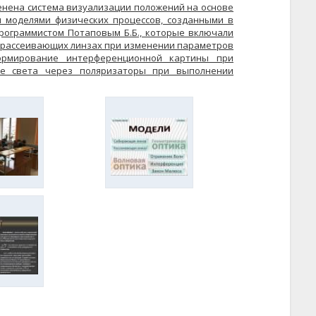
енена система визуализации положений на основе
 моделями физических процессов, созданными в
программистом Потаповым Б.Б., которые включали
 рассеивающих линзах при изменении параметров
формирование интерференционной картины при
ие света через поляризаторы при выполнении