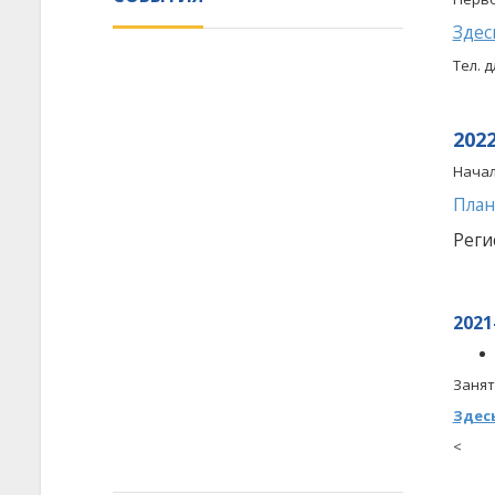
Здес
Тел. д
202
Начал
План
Реги
2021
Занят
Здес
<