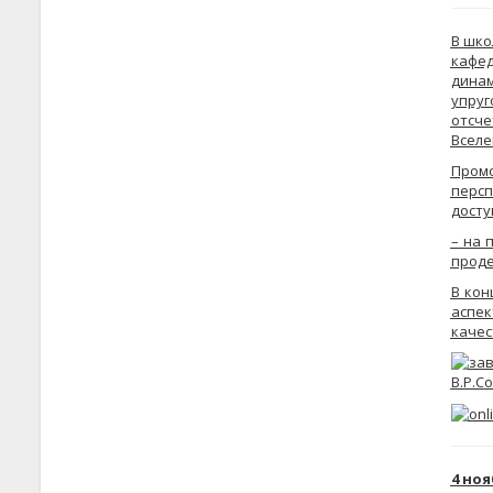
В шко
кафед
динам
упру
отсче
Вселе
Пром
персп
досту
– на 
проде
В кон
аспе
качес
4 но