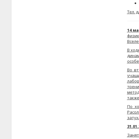
Тел. д
14 м
физи
Вселе
В ход
дина
особе
Во вт
учащ
лабор
трени
метод
также
По хо
Расол
затух
31.01.
Заня