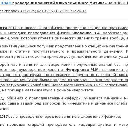
ПЛАН
проведения занятий в школе «Юного физика»
на 2016-20
ля справок: (+375 29) 623 95 16, (+375 25) 712 26 07.
арта
2017 г. в школе Юного физика проведено лекционно-практичес
ки и методики преподавания физики
Яковенко В.А.
рассказал
уч
нной, роли, которую играет в физических явлениях трение вообще, 
е занятия учащиеся получили представление о специфике сил трения
мике и статике поступательного и вращательного движения. 
нности учета этих сил на примере доступных для понимания ситуац
орой части занятия для закрепления полученных знаний был пр
иеся под руководством доцента
Федоркова Ч.М.
выполнили ря
аторного практикума по скольжению бруска по наклонной плоск
я скольжения. Также были продемонстрированы закономерности пр
ом затухающих колебаний наклонного маятника. Силы сопротивлен
, на примере маятника Фуко в фойе Университета.
ду общения с преподавателями кафедры, учащиеся гимназии №6
ько Савва задали ряд вопросов по кинематике и динамике колебат
ания.
2017
было проведено очередное занятие в школе юных физиков.
тие проводил старший преподаватель кафедры физики и мет