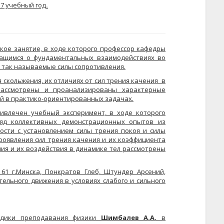
17 учебный год
.
кое занятие, в ходе которого профессор кафедры
ащимся
о фундаментальных взаимодействиях во
и так называемые силы сопротивления.
 скольжения, их отличиях от сил трения качения в
Рассмотрены и проанализированы характерные
ий в практико-ориентированных задачах.
ивлечен учебный эксперимент, в ходе которого
д коллективных демонстрационных опытов из
ости с установлением силы трения покоя и силы
оявления сил трения качения и их коэффициента
ия и их воздействия в динамике тел рассмотрены
1 г.Минска, Понкратов Глеб, Штундер Арсений,
ельного движения в условиях слабого и сильного
одики преподавания физики
Шимбалев А.А.
в