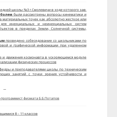
редней школы №3 г.Смолевичи в ходе которого зав.
оболем
были рассмотрены вопросы кинематики и
а материальных точек как абсолютно жесткое или
 для инерциальных и неинерциальных систем
бъектов в пределах Земли, Солнечной системы,
вым
проведено собеседование со школьниками по
товой и графической информации при удаленном
е и движения космонавта в ускоряющемся модуле
уализации физических процессов
афедры и преподавателями школы по техническим
ующих занятий с точки зрения устойчивости и
чащимися 8
–
11 классов