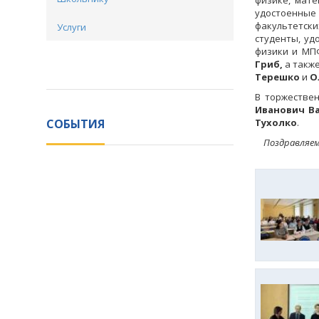
физике, мат
удостоенные 
факультетски
Услуги
студенты, уд
физики и МП
Гриб,
а такж
Терешко
и
О
В торжестве
Иванович В
СОБЫТИЯ
Тухолко
.
Поздравляем