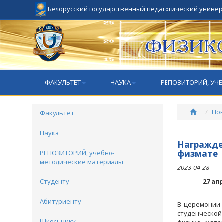
Белорусский государственный педагогический униве
ФАКУЛЬТЕТ
НАУКА
РЕПОЗИТОРИЙ, УЧ
Но
Факультет
Наука
Награжде
физмате
РЕПОЗИТОРИЙ, учебно-
методические материалы
2023-04-28
Студенту
27 ап
Абитуриенту
В церемонии
студенческо
Школьнику