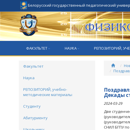
Белорусский государственный педагогический униве
ФАКУЛЬТЕТ
НАУКА
РЕПОЗИТОРИЙ, УЧ
Но
Факультет
Поздравл
Наука
Поздравл
РЕПОЗИТОРИЙ, учебно-
Декады с
методические материалы
2024-03-29
Студенту
Две студенче
(руководител
Абитуриенту
(руководител
СНИЛ БГПУ по
Школьнику