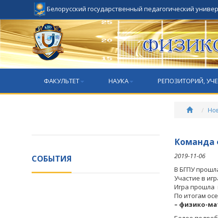
Белорусский государственный педагогический униве
ФАКУЛЬТЕТ
НАУКА
РЕПОЗИТОРИЙ, УЧ
Но
Команда ф
2019-11-06
СОБЫТИЯ
В БГПУ прошл
Участие в игр
Игра прошла в
По итогам ос
– физико-ма