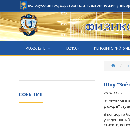
Белорусский государственный педагогический униве
ФАКУЛЬТЕТ
НАУКА
РЕПОЗИТОРИЙ, УЧ
Но
Шоу "Звё
2016-11-02
СОБЫТИЯ
31 октября в
дождь"
студ
В концерте б
увиденного. 
стихи и, коне