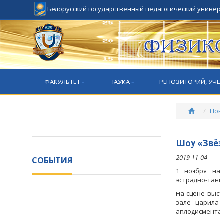
Белорусский государственный педагогический униве
ФАКУЛЬТЕТ
НАУКА
РЕПОЗИТОРИЙ, УЧ
Но
Шоу «Звё
2019-11-04
СОБЫТИЯ
1 ноября на
эстрадно-тан
На сцене выс
зале царила
аплодисмента