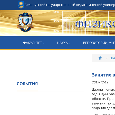
Белорусский государственный педагогический униве
ФАКУЛЬТЕТ
НАУКА
РЕПОЗИТОРИЙ, УЧ
Но
Занятие 
2017-12-19
СОБЫТИЯ
Школа юных
год. Один ра
области. Пр
занятия по
д
задания для 