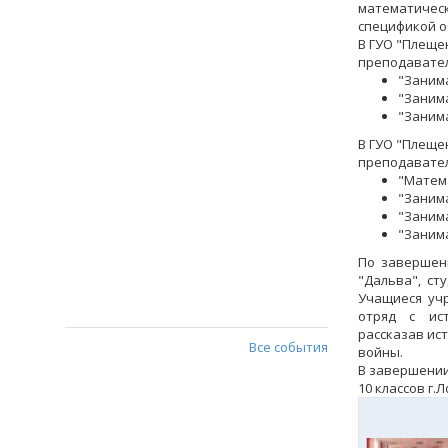
математическ
спецификой о
В ГУО "Плеще
преподавател
"Занима
"Занима
"Занима
В ГУО "Плеще
преподавател
"Матема
"Занима
"Занима
"Занима
По завершен
"Дальва", с
Учащиеся уч
отряд с ис
рассказав ис
Все события
войны.
В завершении
10 классов г.Л