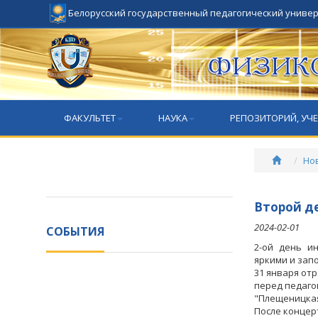
Белорусский государственный педагогический униве
ФАКУЛЬТЕТ
НАУКА
РЕПОЗИТОРИЙ, УЧ
Но
Второй де
2024-02-01
СОБЫТИЯ
2-ой день и
яркими и за
31 января от
перед педаго
"Плещеницкая
После концер